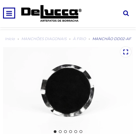
0
INÍCIO
PRODUTOS
CARRINHO
Início
-
MANCHÕES DIAGONAIS
-
À FRIO
-
MANCHÃO DD02-AF