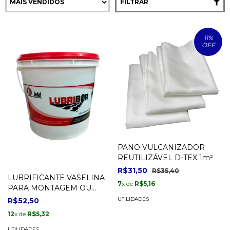
FILTRAR
11
%
OFF
PANO VULCANIZADOR
REUTILIZÁVEL D-TEX 1m²
R$31,50
R$35,40
LUBRIFICANTE VASELINA
7
x de
R$5,16
PARA MONTAGEM OU
DESMONTAGEM DE
UTILIDADES
R$52,50
PNEUS - 3KG
12
x de
R$5,32
UTILIDADES