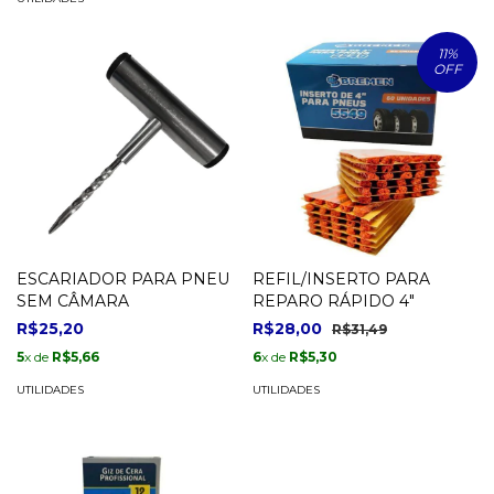
11
%
OFF
ESCARIADOR PARA PNEU
REFIL/INSERTO PARA
SEM CÂMARA
REPARO RÁPIDO 4"
R$25,20
R$28,00
R$31,49
5
x de
R$5,66
6
x de
R$5,30
UTILIDADES
UTILIDADES